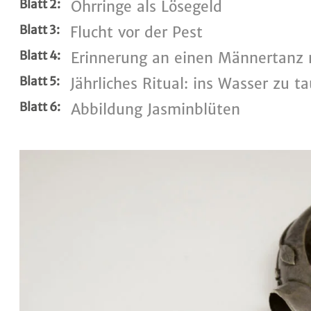
Blatt 2:
Ohrringe als Lösegeld
Blatt 3:
Flucht vor der Pest
Blatt 4:
Erinnerung an einen Männertanz
Blatt 5:
Jährliches Ritual: ins Wasser zu t
Blatt 6:
Abbildung Jasminblüten